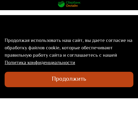
Продолжая использовать наш сайт, вы даете согласие на
обработку файлов cookie, которые обеспечивают
правильную работу сайта и соглашаетесь с нашей
Политика конфиденциальности
©2024 Территория Вкуса Novelty
ПН-ПТ с 10:00 до 22:00
Продолжить
+7 985 784-52-02
info@noveltygroup.ru